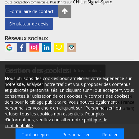
CNIL
Signal-Spam
toute prospection commerciale. Plus d'infos sur
et
.
Formulaire de contact
Simulateur de devis
Réseaux sociaux
Gestion des cookies
Mentions légales
Infos cookies
Nous utilisons des cookies pour améliorer votre expérience sur
Vie privée
notre site, analyser notre trafic et vous proposer des contenus
et publicités personnalisés. En cliquant sur "Tout accepter", vous
consentez à l'utilisation de ces cookies, y compris des cookies
Site web réalisé pour Matthieu Foldz Proprete (SIREN :
tiers pour le ciblage publicitaire. Vous pouvez également
914723382) avec les technologies
Econeto
par
SWOAX France
personnaliser vos choix en cliquant sur "Personnaliser" ou
(SIREN : 831613484)
refuser tous les cookies non essentiels. Pour plus
d'informations, veuillez consulter notre
politique de
confidentialité
.
Tout accepter
Espace client
Personnaliser
06 47 43 65 90
Refuser