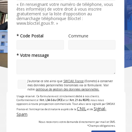
« En renseignant votre numéro de téléphone, vous
êtes informé(e) de votre droit à vous inscrire
gratuitement sur la liste d’opposition au
démarchage téléphonique Bloctel :
www.bloctel.gouv.fr. »
* Code Postal
Commune
* Votre message
J'autorise ce site ainsi que
SWOAX France
(Econeto) à conserver
mes données personnelles transmises via ce formulaire. Voir
notre
politique de gestion des données personnelles.
Usage réservé : Ce formulaire est strictement dédié à nos clients.
Conformément à l'
Art. L34-5 du CPCE
et à l'
Art. 21 du RGPD
, nous nous
opposons à toute prospection commerciale. Tout abus sera signalé par SWOAX
CNIL
Signal-
France et l'entreprise destinataire auprès de la
et de
Spam
.
Nous recevrons votre demande directement par mail et SMS.
*Champs obligatoires.