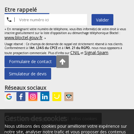
Etre rappelé
Valider
« En renseignant votre numéro de téléphone, vous êtes informé(e) de votre droit à vous
inscrire gratuitement sur la liste d'opposition au démarchage téléphonique Bloctel :
www.bloctel.gouv.fr
. »
Usage réservé : Ce champs de demande de rappel est strictement réservé à nos clients.
Conformément à l'
Art. L34-5 du CPCE
et à l'
Art. 21 du RGPD
, nous nous opposons à
CNIL
Signal-Spam
toute prospection commerciale. Plus d'infos sur
et
.
Formulaire de contact
Simulateur de devis
Réseaux sociaux
Gestion des cookies
Mentions légales
Infos cookies
Nous utilisons des cookies pour améliorer votre expérience sur
Vie privée
notre site, analyser notre trafic et vous proposer des contenus